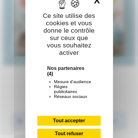
X
Masquer 
Ce site utilise des
cookies et vous
donne le contrôle
sur ceux que
vous souhaitez
activer
Nos partenaires
(4)
Mesure d'audience
Régies
publicitaires
Réseaux sociaux
Partager :
Tout accepter
Facebook
Twitter
LinkedIn
Tout refuser