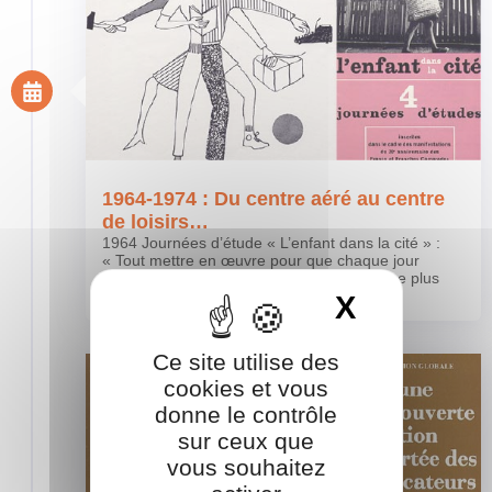
1964-1974 : Du centre aéré au centre
de loisirs…
1964 Journées d’étude « L’enfant dans la cité » :
« Tout mettre en œuvre pour que chaque jour
davantage la Cité fasse à l’enfant une place plus
riche et plus radieuse … »
X
Masquer 
Ce site utilise des
cookies et vous
donne le contrôle
sur ceux que
vous souhaitez