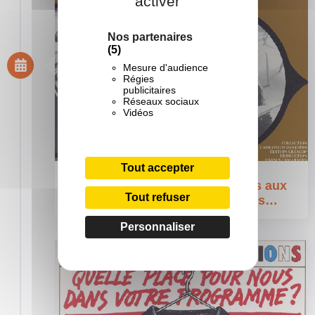
activer
Nos partenaires
(5)
Mesure d'audience
Régies
publicitaires
Réseaux sociaux
Vidéos
Tout accepter
1974 - 1984 : Du centre de loisirs aux
Tout refuser
structures d’accueil et d’activités…
Personnaliser