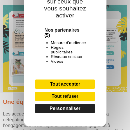
sur ceux que
vous souhaitez
activer
Nos partenaires
(5)
Mesure d'audience
Régies
publicitaires
Réseaux sociaux
Vidéos
Tout accepter
Tout refuser
Une équipe pédagogique
Personnaliser
Les accueils de loisirs éducatifs, étant agréés par la
délégation régionale académique à la jeunesse, à
l’engagement et aux sports, nous nous engageons à