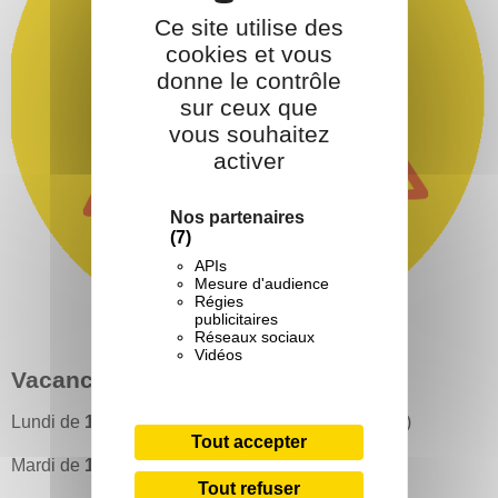
Ce site utilise des
cookies et vous
donne le contrôle
sur ceux que
vous souhaitez
activer
Nos partenaires
(7)
APIs
Mesure d'audience
Régies
publicitaires
Réseaux sociaux
Vidéos
Vacances scolaires
Lundi de
10h
à
12h30
( Entrée sur le côté du CJV )
Tout accepter
Mardi de
10h
à
12h30
Tout refuser