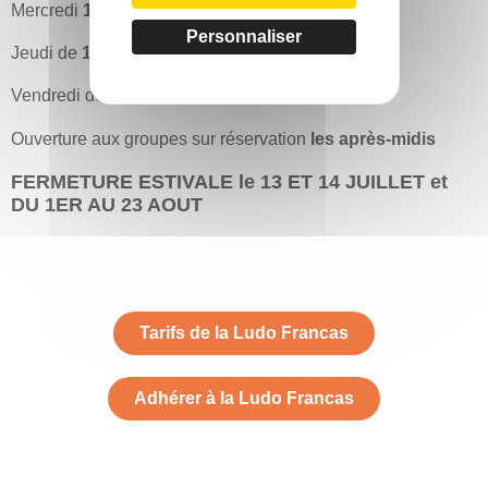
Mercredi
10h
à
12h
puis
14h
à
18h
Personnaliser
Jeudi de
10h
à
12h30
Vendredi de
10h
à
12h30
Ouverture aux groupes sur réservation
les après-midis
FERMETURE ESTIVALE le 13 ET 14 JUILLET et
DU 1ER AU 23 AOUT
Tarifs de la Ludo Francas
Adhérer à la Ludo Francas