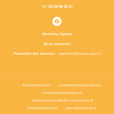
Tél:
06 29 98 32 57
Mentions légales
Nous contacter
Protection des données
: vieprivee[a]francas.asso.fr
bafa-lesfrancas.fr
centredeloisirseducatif.net
enfantsacteurscitoyens.fr
droitauxloisirscollectifs.francas.asso.fr
lesradiosfrancas.fr
cyberallyefrancas.fr