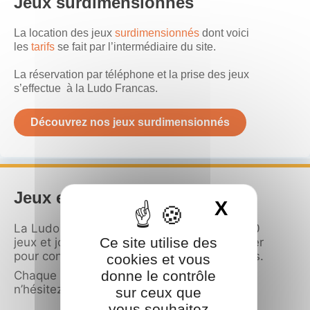
Jeux surdimensionnés
La location des jeux
surdimensionnés
dont voici
les
tarifs
se fait par l’intermédiaire du site.
La réservation par téléphone et la prise des jeux
s’effectue à la Ludo Francas.
Découvrez nos jeux surdimensionnés
Jeux et jouets
X
Masquer
La Ludo Francas dispose d’un fond de 2500
Ce site utilise des
jeux et jouets, n’hésitez pas à nous consulter
pour connaitre la liste des jeux et des jouets.
cookies et vous
donne le contrôle
Chaque mois un arrivage de nouveautés,
n’hésitez pas à venir les emprunter !
sur ceux que
vous souhaitez