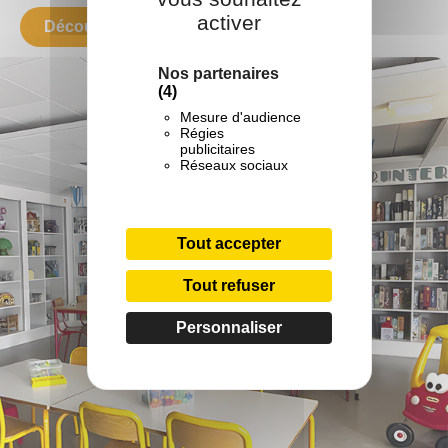
activer
Découvrez nos jeux et jouets
Nos partenaires
(4)
Mesure d'audience
Régies
publicitaires
Réseaux sociaux
Tout accepter
Tout refuser
Personnaliser