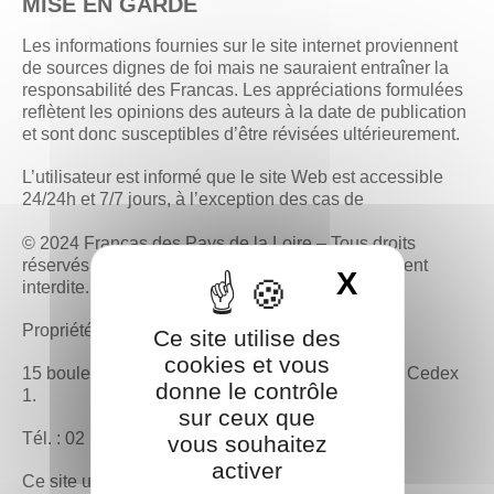
MISE EN GARDE
Les informations fournies sur le site internet proviennent
de sources dignes de foi mais ne sauraient entraîner la
responsabilité des Francas. Les appréciations formulées
reflètent les opinions des auteurs à la date de publication
et sont donc susceptibles d’être révisées ultérieurement.
L’utilisateur est informé que le site Web est accessible
24/24h et 7/7 jours, à l’exception des cas de
© 2024 Francas des Pays de la Loire – Tous droits
réservés Reproduction totale ou partielle strictement
X
Masquer 
interdite.
Propriété Francas des Pays de la Loire
Ce site utilise des
cookies et vous
15 boulevard de Berlin. CS34023. 44040 Nantes Cedex
donne le contrôle
1.
sur ceux que
Tél. : 02 51 25 08 50
vous souhaitez
activer
Ce site utilise le système de gestion de contenu