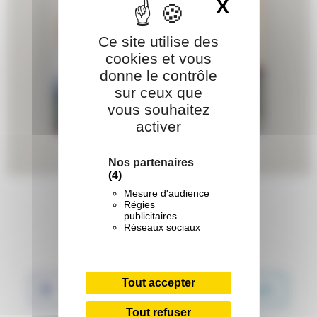
X
Masquer 
Ce site utilise des
cookies et vous
donne le contrôle
sur ceux que
vous souhaitez
activer
Nos partenaires
(4)
Mesure d'audience
Régies
publicitaires
Réseaux sociaux
Partager :
Tout accepter
Facebook
Twitter
LinkedIn
Tout refuser