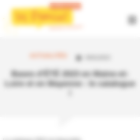
Panneau de gestion des cookies
ACTUALITÉS
05/01/2023
Bases d’ÉTÉ 2023 en Maine-et-
Loire et en Mayenne : le catalogue
!