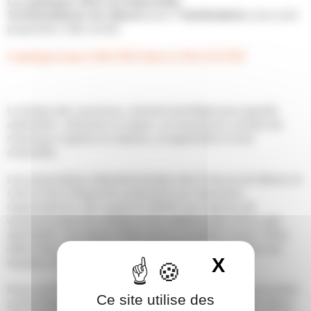
Le catalogue 2023 est disponible.
14 thématiques de séjours
pour
7 destinations
vous sont
proposées cette année.
Catalogue base d’été 2023 dans le 49 et 53 PDF
Le temps des vacances, moment privilégié pour grandir
autrement : retrouver la nature, se ressourcer, se faire de
nouveaux copains et copines, et apprendre à vivre
ensemble.
Les associations départementales des Francas du Maine-et-
Loire et de la Mayenne proposent aux structures
organisatrices, des espaces dédiés aux séjours de
vacances pour les enfants et les adolescents. D’un coût
abordable, nos bases d’été sont accessibles à tous. Elles
offrent des animations ainsi qu’un soutien logistique aux
X
Masquer 
équipes d’animation.
Pour Les Francas, il est important que les enfants accueillis
Ce site utilise des
sur les bases d’été soient acteurs et actrices de leur séjour