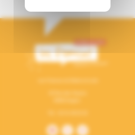
Les Francas du Maine-et-Loire
34 Rue des Noyers
49000 Angers
Tél. : 02 41 48 02 03