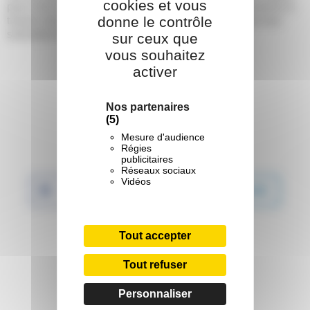
cookies et vous
pour vivre une aventure collective, se faire des souvenirs à
donne le contrôle
travers des jeux et découvrir des thématiques. Nous leur
souhaitons de belles vacances.
sur ceux que
vous souhaitez
activer
Nos partenaires
(5)
Mesure d'audience
Partager :
Régies
publicitaires
Réseaux sociaux
Vidéos
Facebook
Twitter
LinkedIn
WhatsApp
Tout accepter
Tout refuser
Personnaliser