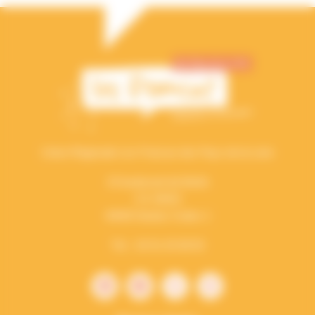
Union Régionale Les Francas des Pays de la Loire
15 boulevard de Berlin
CS 34023
44040 Nantes Cedex 1
Tél. : 02 51 25 08 50