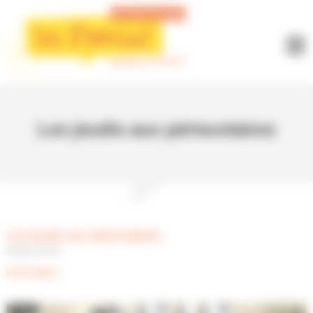
Panneau de gestion des cookies
Les jeudis aux périscolaires
Les jeudis aux périscolaires
Rallye photo
Lire la suite »