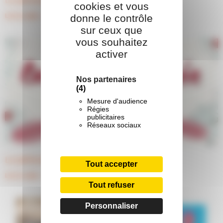
cookies et vous
donne le contrôle
Lire la suite »
sur ceux que
vous souhaitez
activer
Nos partenaires
(4)
Mesure d'audience
Régies
publicitaires
Réseaux sociaux
Le périscolaire est en fête
Tout accepter
Lire la suite »
Tout refuser
Personnaliser