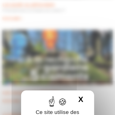
Les jeudis au périscolaire
C’est parti pour la chasse aux oeufs !!!
Lire la suite »
Les vacances se préparent !
X
Masquer 
Lire la suite »
Ce site utilise des
Le périscolaire ouvre ses portes !