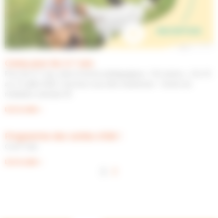
Camp pour les 3-7 ans
Pour les 3-7 ans, dans la ferme pédagogique « Ter’anima ». Du 15
au 17 juillet 2025. Inscrivez vous dès maintenant Centre de
médiation animale 49
Lire la suite »
Programme des sorties d’été !
C’esT l’ete
Lire la suite »
1
2