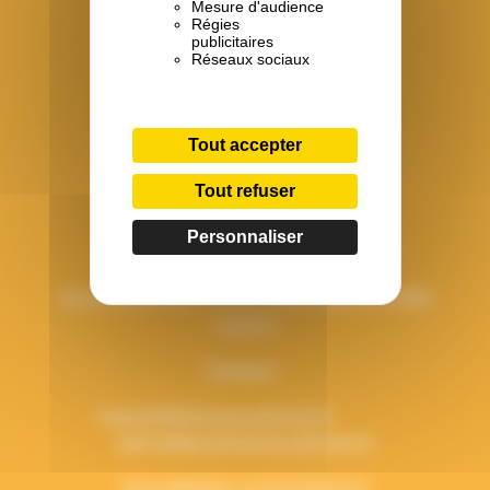
Mesure d'audience
Régies
publicitaires
Réseaux sociaux
Tout accepter
Tout refuser
Personnaliser
Les Francas de Tuffalun
Ecole Hervé-Yves à Louerre (périscolaire),
49700
Louerre
Contacts :
francas49@francas-pdl.asso.fr
alsh.tuffalun@francas-pdl.asso.fr
02 41 48 02 03 ou
07 67 60 24 73