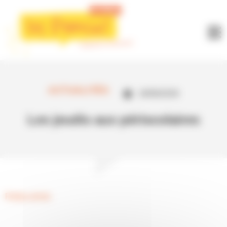
Panneau de gestion des cookies
ACTUALITÉS
18/06/2026
Les jeudis aux périscolaires
Rallye photo