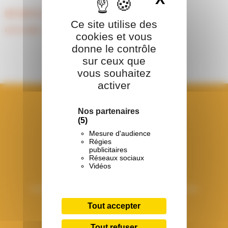
BPJEPS ASEC NANTES
Ce site utilise des
Lire la suite »
cookies et vous
donne le contrôle
sur ceux que
vous souhaitez
activer
Nos partenaires
(5)
Mesure d'audience
Régies
publicitaires
Réseaux sociaux
Vidéos
Union Régionale Les Francas des Pays de la Loire
Tout accepter
15 boulevard de Berlin
CS 34023
Tout refuser