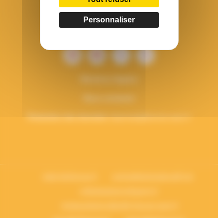
44040 Nantes Cedex 1
Personnaliser
Tél. : 02 51 25 08 50
Mentions légales
Nous contacter
Protection des données
vieprivee[a]francas.asso.fr
bafa-lesfrancas.fr
centredeloisirseducatif.net
enfantsacteurscitoyens.fr
droitauxloisirscollectifs.francas.asso.fr