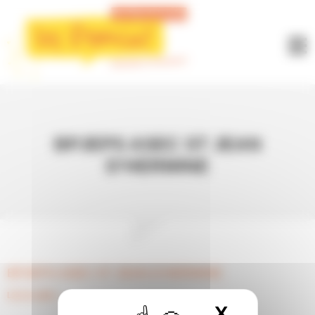
Panneau de gestion des cookies
BPJEPS ASEC ST JEAN
D’HERMINE
BPJEPS ASEC ST JEAN D’HERMINE
Lire la suite »
X
Masquer 