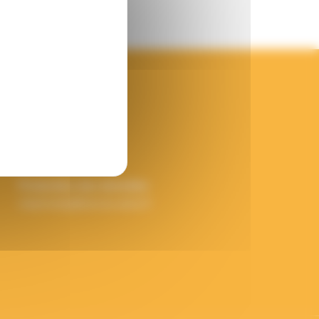
Mentions légales
Nous contacter
Protection des données
vieprivee[a]francas.asso.fr