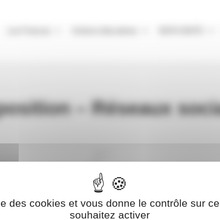
Les Francas
Actions éducatives
BAFA-BAFD
position – Réseaux soci
Exposition – Village des droits de l’enfant
ise des cookies et vous donne le contrôle sur 
Lire la suite »
souhaitez activer