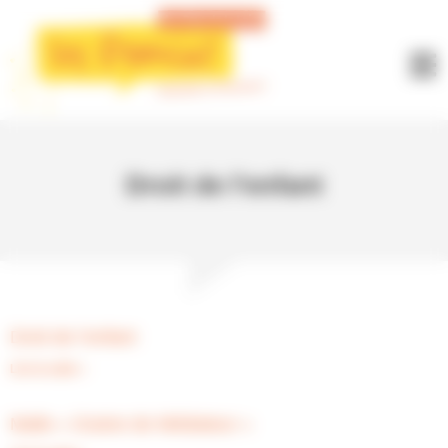
Panneau de gestion des cookies
Droit de l’enfant
Droit de l’enfant
Lire la suite »
Malle « Graine de Médiateur »