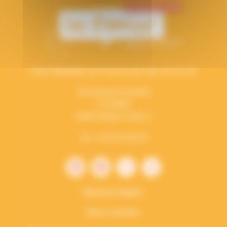
Union Régionale Les Francas des Pays de la Loire
15 boulevard de Berlin
CS 34023
44040 Nantes Cedex 1
Tél. : 02 51 25 08 50
Mentions légales
Nous contacter