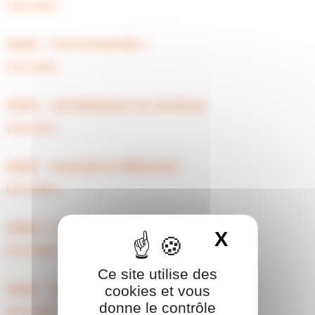
Lire la suite »
Malle « Vivre Ensemble »
Lire la suite »
Malle – Sensibilisation au handicap
Lire la suite »
Malle – Diversité et différences
Lire la suite »
Malle « Les Droits de l’Enfant »
X
Masquer 
Lire la suite »
Ce site utilise des
Malle – Droits de l’enfant
cookies et vous
donne le contrôle
Lire la suite »