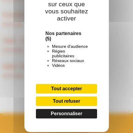
sur ceux que
vous souhaitez
Exposition – Village des droits de l’enfant
activer
Lire la suite »
Nos partenaires
(5)
Malle – Graines de philo
Mesure d'audience
Lire la suite »
Régies
publicitaires
Réseaux sociaux
Vidéos
Malle- Graine de philo
Lire la suite »
1
2
Tout accepter
Tout refuser
Personnaliser