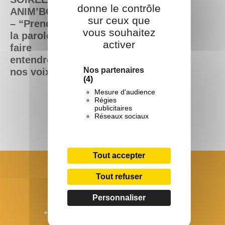
donne le contrôle
ANIM’BOX
sur ceux que
– “Prendre
vous souhaitez
la parole,
activer
faire
entendre
Nos partenaires
nos voix”
(4)
Mesure d'audience
Régies
publicitaires
Réseaux sociaux
Tout accepter
Tout refuser
Personnaliser