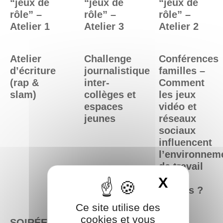
“jeux de
“jeux de
“jeux de
rôle” –
rôle” –
rôle” –
Atelier 1
Atelier 3
Atelier 2
Atelier
Challenge
Conférences
d’écriture
journalistique
familles –
(rap &
inter-
Comment
slam)
collèges et
les jeux
espaces
vidéo et
jeunes
réseaux
sociaux
influencent
l’environnem
de travail
des
X
Masquer
enfants ?
Ce site utilise des
cookies et vous
SOIRÉE