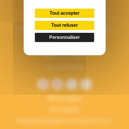
Tout accepter
Tout refuser
Union Régionale Les Francas des Pays de la Loire
Personnaliser
15 boulevard de Berlin
CS 34023
44040 Nantes Cedex 1
Tél. : 02 51 25 08 50
Mentions légales
Nous contacter
Protection des données
vieprivee[a]francas.asso.fr