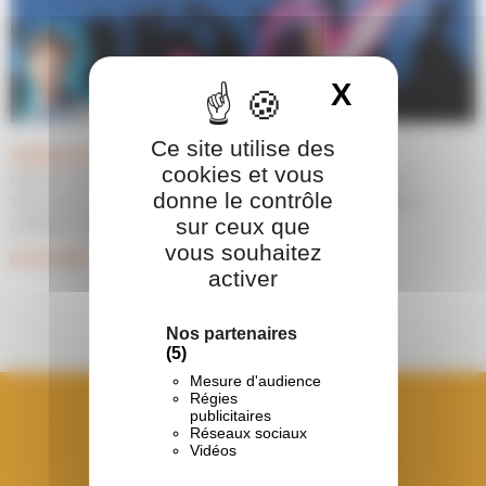
X
Masquer 
Ce site utilise des
Strass et Paillettes et Just Dance
cookies et vous
Rejoins-nous dans un monde où le fun brille de mille feux !
donne le contrôle
Bienvenue à notre accueil de loisirs pour vivre une aventure
sur ceux que
pailletée! Entre jeux
vous souhaitez
Lire la suite »
activer
Nos partenaires
(5)
Mesure d'audience
Régies
publicitaires
Réseaux sociaux
Vidéos