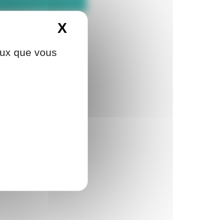
X
Masquer le bandeau d
de nouvelles expériences.
ceux que vous
ement.
 coopération et la