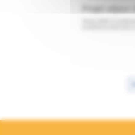
Projet séjour 
Temps dédié à la prépara
d’autofinancement pour so