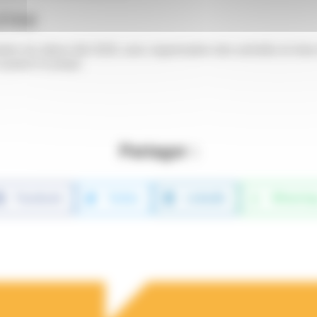
d’été
tion du séjour été 2026, avec organisation des activités et mise
utenir le projet.
Partager :
Facebook
Twitter
LinkedIn
WhatsAp