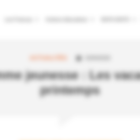
Les Francas
Actions éducatives
BAFA-BAFD
ACTUALITÉS
02/04/2026
me jeunesse : Les vac
printemps