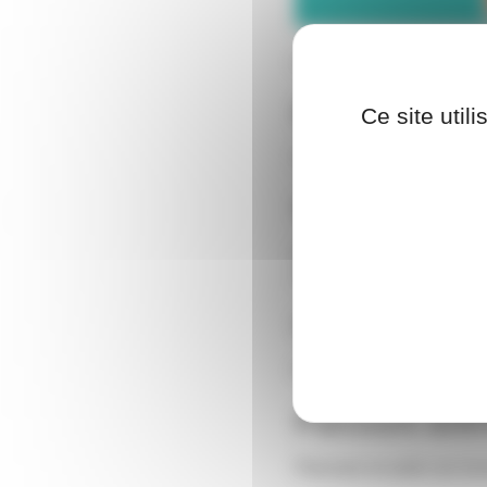
Les vacances de printemps
Brunch
Ce site util
Un moment de rencontre 
Grand jeu
Des activités ludiques et
créativité.
Ciné-débat
Projection du film « le t
Parcours ave
Parcours en plein air incl