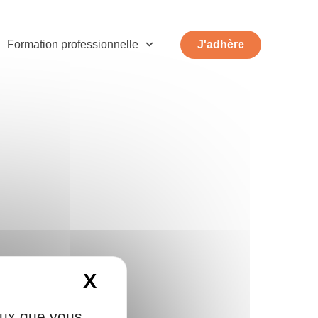
Formation professionnelle
J'adhère
X
Masquer le bandeau d
ceux que vous