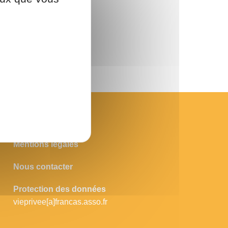
Mentions légales
Nous contacter
Protection des données
vieprivee[a]francas.asso.fr