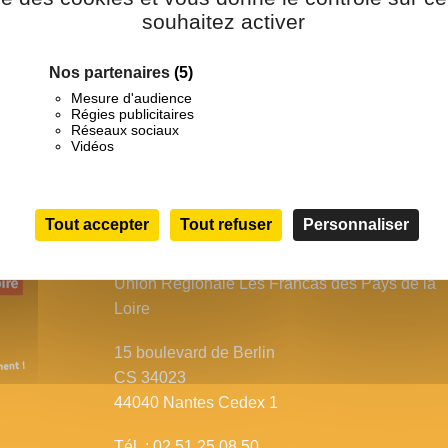
souhaitez activer
Nos partenaires
(5)
Mesure d'audience
Régies publicitaires
Réseaux sociaux
Vidéos
Tout accepter
Tout refuser
Personnaliser
Union Régionale Les Francas des Pays de la
Loire
15 boulevard de Berlin
CS 34023
44040 Nantes Cedex 1
Tél. : 02 51 25 08 50