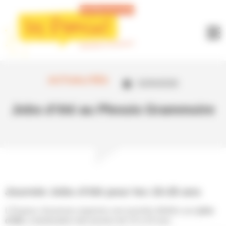
Panneau de gestion des cookies
ACTUALITÉS
02/04/2026
Jobs d’été au Plessis Grammoire
Journée Jobs d’été pour les 15-25 ans
L’Espace Jeunesse organise une journée dédiée aux
jobs
d’été
, à destination des jeunes de 15 à 25 ans.