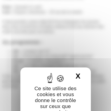
Date :
Samedi 11 avril
Lieu :
Espace Jeunesse – 25 rue de la mairie
Cette journée a pour objectif d’accompagner les jeunes
dans leur recherche d’emploi estival et de leur donner des
outils concrets pour se lancer.
Au programme :
10h :
Création de CV
11h :
Présentation du dispositif “argent poche”
11h45 :
Le BAFA, c’est quoi ?
14h :
Les offres d’emploi près de chez vous
15h :
Formation baby-sitting (à partir de 13 ans)
X
Masquer 
Cette action est une opportunité pour découvrir différentes
possibilités d’emploi, s’informer et échanger dans un cadre
convivial.
Ce site utilise des
cookies et vous
donne le contrôle
sur ceux que