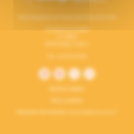
Union Régionale Les Francas des Pays de la Loire
15 boulevard de Berlin
CS 34023
44040 Nantes Cedex 1
Tél. : 02 51 25 08 50
Mentions légales
Nous contacter
Protection des données
vieprivee[a]francas.asso.fr