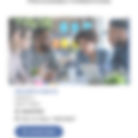
PROCHAINES FORMATIONS
DESJEPS ASEC/S
NIVEAU 6
RNCP 39391
NANTES
Date de début
06/01/2027
En savoir plus