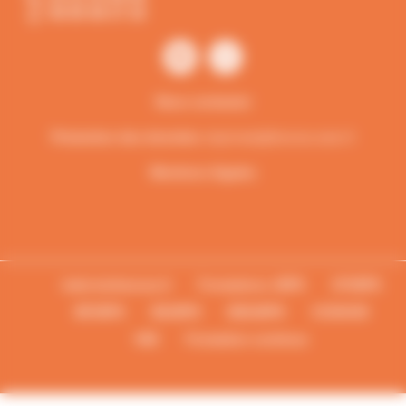
06 95 48 37 18
Nous contacter
Protection des données
vieprivee[a]francas.asso.fr
Mentions légales
bafa-lesfrancas.fr
Formations JEPS
CPJEPS
BPJEPS
DEJEPS
DESJEPS
CCDACM
VAE
Formation continue