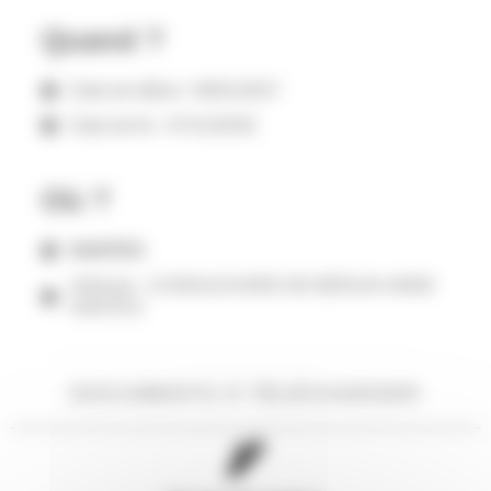
Quand ?
Date de début : 06/01/2027
Date de fin : 07/12/2028
Où ?
NANTES
Adresse : 15 BOULEVARD DE BERLIN 44000
NANTES
DOCUMENTS À TÉLÉCHARGER