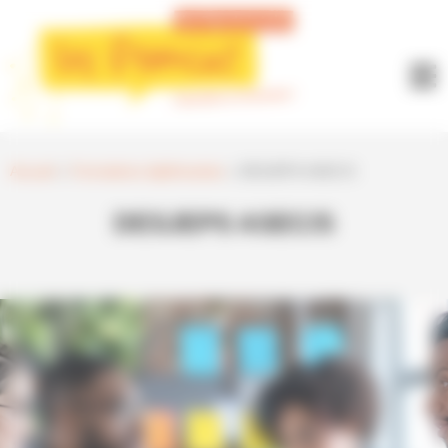
Panneau de gestion des cookies
Accueil
»
Formations diplômantes
»
DESJEPS ASEC/S
DESJEPS ASEC/S