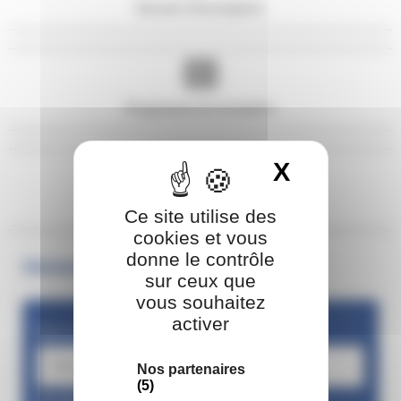
Dossier d'inscription
Programme de formation
X
Masquer 
Calendrier de la formation
Ce site utilise des
cookies et vous
donne le contrôle
Demande d’informations
sur ceux que
vous souhaitez
activer
Nom Prénom
Nos partenaires
(5)
Numéro de téléphone