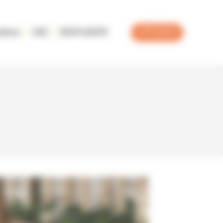
Contact
tinue
VAE
BAFA-BAFD