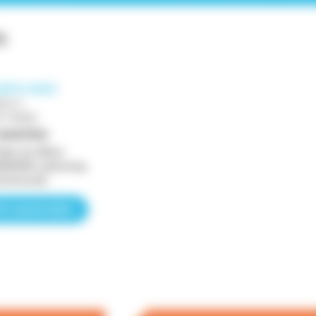
S
JEPS ASEC
EAU 5
P 39930
NANTES
Date de début
09/2026 ( planning
visionnel)
En savoir plus