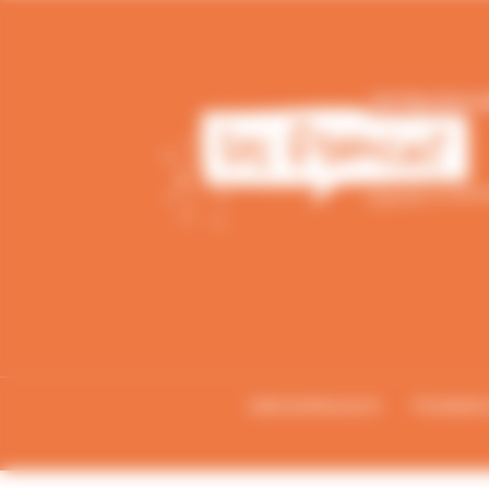
bafa-lesfrancas.fr
Formatio