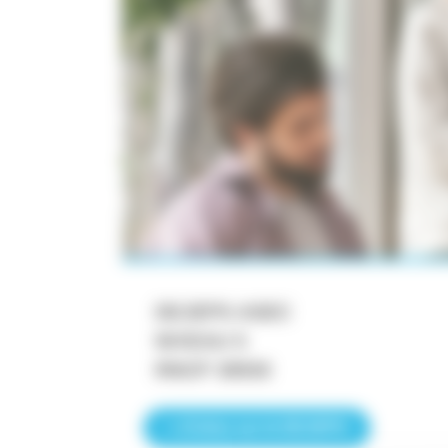
DEJEPS ASEC
NIVEAU 5
RNCP 39930
+ d'infos sur le DEJEPS