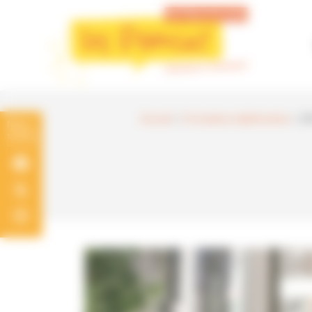
Panneau de gestion des cookies
Accueil
»
Formations diplômantes
»
D