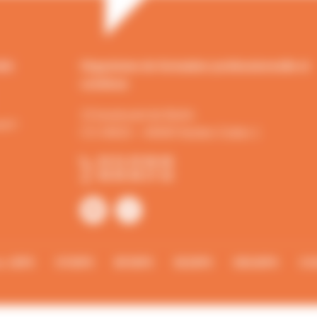
Organisme de formation professionnelle et
continue
15 boulevard de Berlin
CS 34023 – 44040 Nantes Cedex 1
02 51 25 08 48
06 95 48 37 18
ns JEPS
CPJEPS
BPJEPS
DEJEPS
DESJEPS
CC