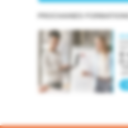
PROCHAINES FORMATION
DE
NIV
RNC
14/
pré