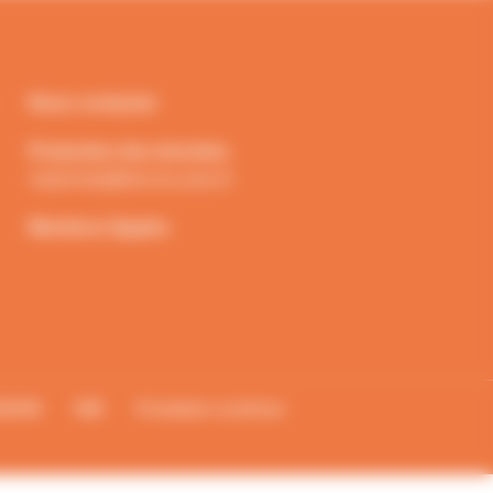
Nous contacter
Protection des données
vieprivee[a]francas.asso.fr
Mentions légales
DACM
VAE
Formation continue