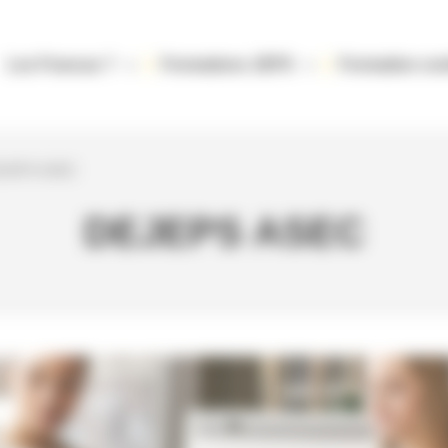
Les Francas ?
Formations JEPS
Formation con
EJEPS ASEC
DEJEPS ASEC