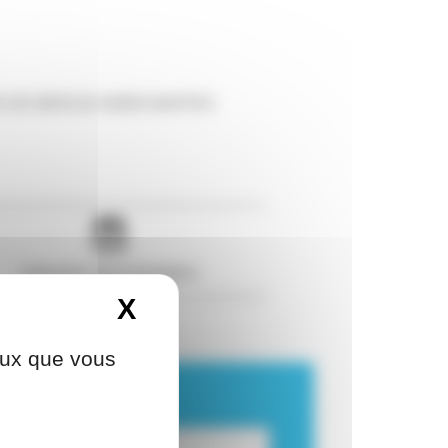
RD DE BERLIN 44000 NANTES
Calendrier de la formation
X
Masquer le bandeau d
ceux que vous