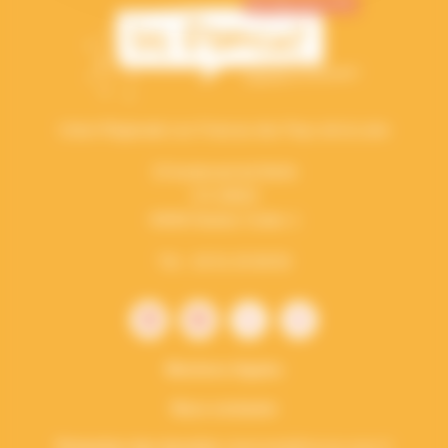
Union Régionale Les Francas des Pays de la Loire
15 boulevard de Berlin
CS 34023
44040 Nantes Cedex 1
Tél. : 02 51 25 08 50
Mentions légales
Nous contacter
Protection des données
vieprivee[a]francas.asso.fr