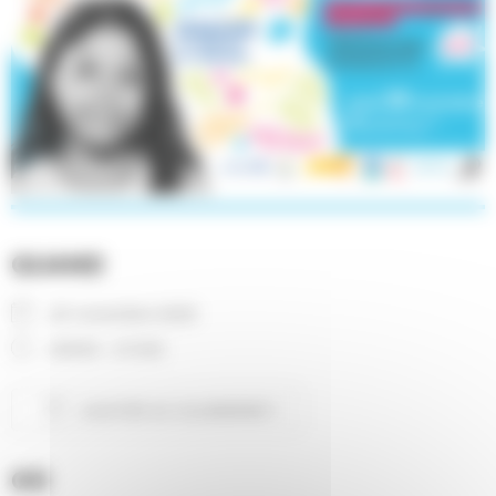
QUAND
20 novembre 2025
20h00 - 21h30
AJOUTER AU CALENDRIER
Télécharger ICS
Calendrier Google
OÙ