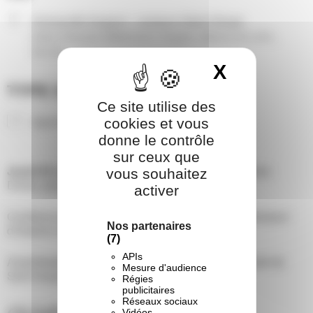
Université Angers - campus Saint Serge
allée François Mitterrand, Angers, Maine-et-Loire ,
49100
X
Masquer 
TYPE D’ÉVÈNEMENT
Ce site utilise des
Agenda Maine-et-Loire
évènement
cookies et vous
donne le contrôle
sur ceux que
Jeudi 20 novembre à 20h
: Conférence participative:
vous souhaitez
Droits, parole et agentivité des enfants
activer
Conférence animée par:
Yves DENECHERE
, professeur
Nos partenaires
d’histoire contemporaine à l’Université d’Angers
(7)
APIs
Amphithéâtre Volney, à l’Université d’Angers, Faculté de
Mesure d'audience
Saint-Serge
Régies
publicitaires
Réseaux sociaux
Vidéos