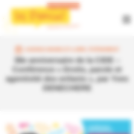
Panneau de gestion des cookies
AGENDA MAINE-ET-LOIRE
,
ÉVÈNEMENT
36e anniversaire de la CIDE –
Conférence « Droits, parole et
agentivité des enfants », par Yves
DENECHERE