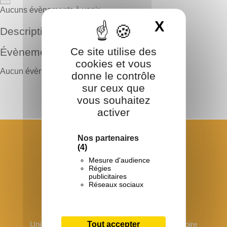
Aucuns évènements à venir
X
Masquer 
Description
Ce site utilise des
Évènements à venir
cookies et vous
Aucun évènement dans cette catégorie
donne le contrôle
sur ceux que
vous souhaitez
activer
Nos partenaires
(4)
Mesure d'audience
Régies
publicitaires
Réseaux sociaux
Tout accepter
Union Régionale Les Francas des Pays de la Loire