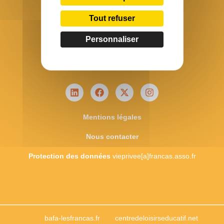
Tout refuser
15 boulevard de Berlin
CS 34023
Personnaliser
44040 Nantes Cedex 1
Tél. : 02 51 25 08 50
Mentions légales
Nous contacter
Protection des données
vieprivee[a]francas.asso.fr
bafa-lesfrancas.fr
centredeloisirseducatif.net