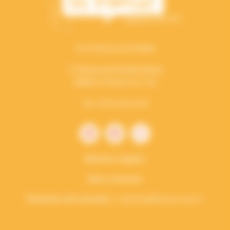
Les Francas de Vendée
71 Boulevard Aristide Briand
85000 La Roche sur Yon
Tél : 02 51 62 21 94
Mentions légales
Nous contacter
Protection des données :
vieprivee[a]francas.asso.fr