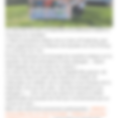
Le mercredi 16 avril, la fraternité et la tolérance étaient à
l’honneur en Vendée!
C’était la troisième édition de la Color of Fraternity, que
nous organisions à la Maison de Quartier du Val d’Ornay
à La Roche Sur Yon.
Environ 90 jeunes ont échangé de manière ludique sur la
question des discriminations et des préjugés… Apres
midi égayée par une pluie de couleur !
Au menu des stands autour de l’égalité fille garçon, de
l’inclusion dans le sport, des droits de l’enfant, de
l’éducation au médias, de la création d’une fresque de la
fraternité, d’un jeu de carte « des discriminations aux
préjugés »… Une course de stand en stand en étoile
agrémentée de poudre de Holi qui s’est terminée par un
course de relai….
Merci aux structures jeunesses participantes :
AMAQY
,
Association Arc en Ciel Vicomtais
,
Enfance Jeunesse