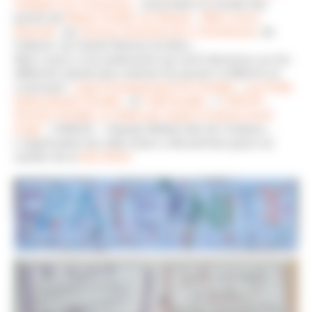
Aubigny-Les Clouzeaux
, association le monde des
jeunes de
Mairie Chaille Les Marais
,
Office Socio
Educatif
, les
Service Jeunesse de La Genetouze
, de
Falleron, de Sainte Étienne du Bois…
Merci aussi a nos partenaires qui sont intervenus sur les
différents stands pour amener les jeunes à réfléchir en
s’amusant :
Ligue Enseignement Fol Vendée
,
Les Petits
Débrouillards Vendée
, le
Cidff Vendée
, l’
UNICEF
,
Demain-Vendée, le média qui inspire et donne envie
d’agir
, l’AMAQY , l’équipe Mobile Ado de Challans…
L’organisation de cette action a été permise grace au
soutien de la
DILCRAH
.