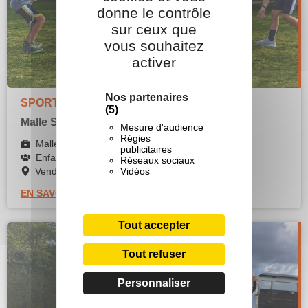
donne le contrôle
sur ceux que
vous souhaitez
activer
Nos partenaires
SPORTS
(5)
Malle Sports Emergents
Mesure d'audience
Régies
Malle pédagogique
publicitaires
Enfants, Adolescents
Réseaux sociaux
Vidéos
Vendée (AD85)
EN SAVOIR +
Tout accepter
Tout refuser
Personnaliser