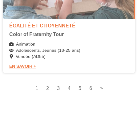
ÉGALITÉ ET CITOYENNETÉ
Color of Fraternity Tour
Animation
Adolescents, Jeunes (18-25 ans)
Vendée (AD85)
EN SAVOIR +
1
2
3
4
5
6
>