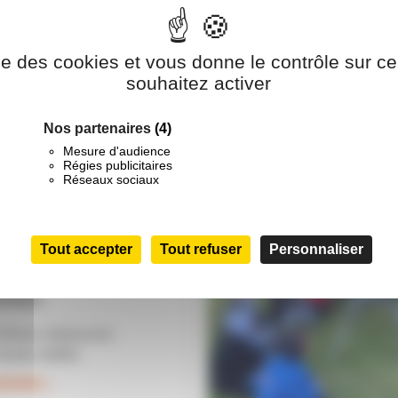
ENVOYER
ise des cookies et vous donne le contrôle sur 
souhaitez activer
Nos partenaires
(4)
21 94
Mesure d'audience
Régies publicitaires
Réseaux sociaux
alles
Tout accepter
Tout refuser
Personnaliser
ENCES ET TECHNIQUES
otique
Enfants, Adolescents
endée (AD85)
SAVOIR +