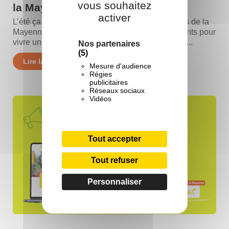
vous souhaitez
la Mayenne est en ligne !
activer
L’été ça nous anime ! Cet été, les Bases Francas de la
Mayenne vous accueillent sur trois temps différents pour
vivre un vrai temps de vacances tout au long de...
Nos partenaires
(5)
Lire la suite
Mesure d'audience
Régies
publicitaires
Réseaux sociaux
Vidéos
Tout accepter
Tout refuser
Personnaliser