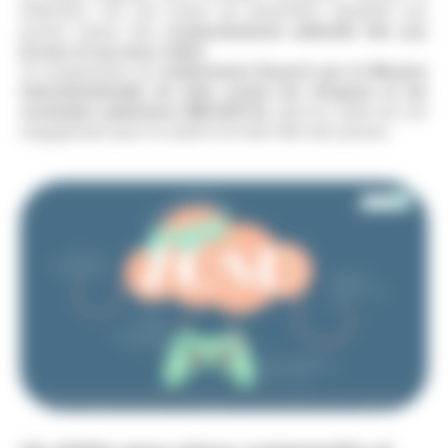
Détection
, est une action de prévention destinée aux
jeunes autour des
comportements addictifs liés aux
écrans et aux jeux vidéo
.
Ce programme est
entièrement financé par la Mission
interministérielle de lutte contre les drogues et les
conduites addictives (MILDECA)
, dans le cadre de son
engagement pour la santé et le bien-être des jeunes.