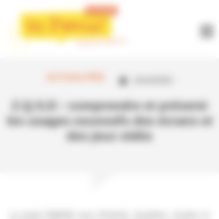
Panneau de gestion des cookies
ACTUALITÉS
24/10/2025
Z.Q.S.D : comprendre et prévenir
les usages excessifs des écrans et
des jeux vidéo
Le projet
Z.Q.S.D
, pour
Zénitude, Quotidien, Soutien et