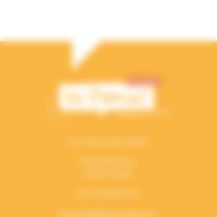
Les Francas de la Sarthe
5 Rue Jules Ferry
72100 Le Mans
Tél : 02 43 84 05 10
francas72@francas-pdl.asso.fr