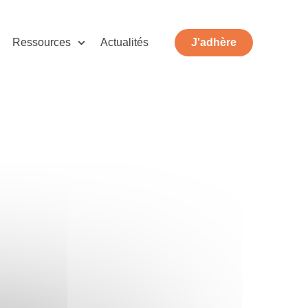
Ressources
Actualités
J'adhère
he