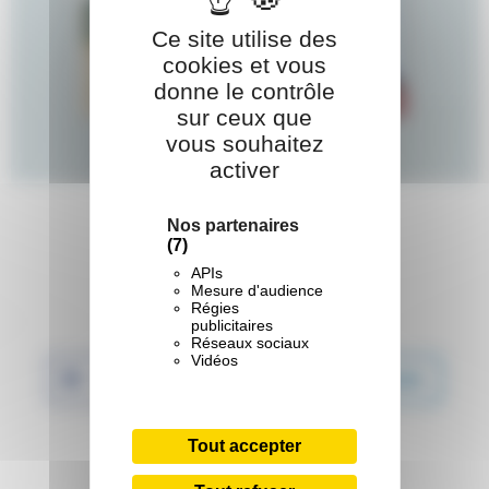
Ce site utilise des
cookies et vous
donne le contrôle
sur ceux que
vous souhaitez
activer
Nos partenaires
(7)
APIs
Mesure d'audience
Partager :
Régies
publicitaires
Réseaux sociaux
Vidéos
Facebook
Twitter
LinkedIn
WhatsApp
Tout accepter