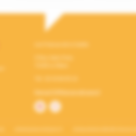
Les Francas de la Sarthe
5 Rue Jules Ferry
72100 Le Mans
Tél : 02 43 84 05 10
francas72@francas-pdl.asso.fr
net
enfantsacteurscitoyens.fr
droitauxloisirscollectifs.francas.a