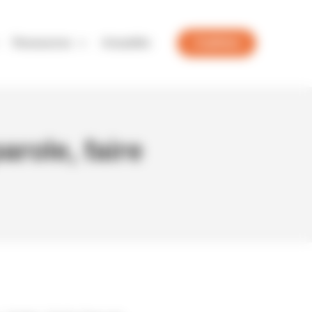
Ressources
Actualités
J'adhère
role, faire