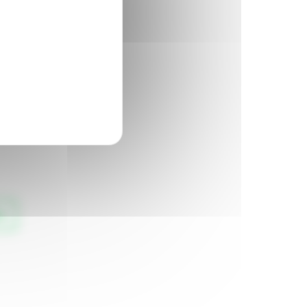
enfance/jeunesse.
p