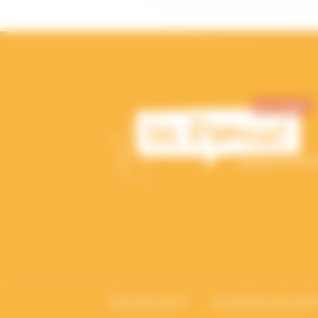
bafa-lesfrancas.fr
centredeloisirseducatif.