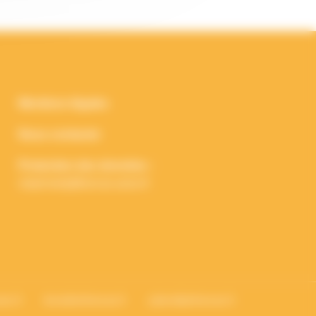
Mentions légales
Nous contacter
Protection des données :
vieprivee[a]francas.asso.fr
sso.fr
lesradiosfrancas.fr
cyberallyefrancas.fr