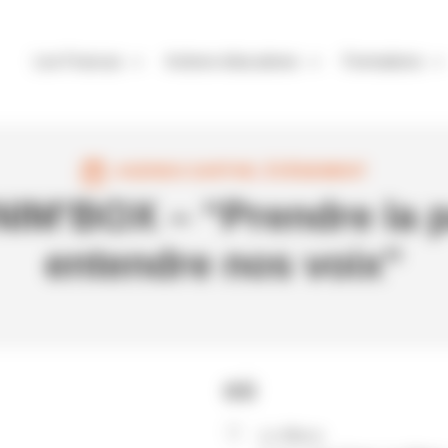
Les Francas
Actions éducatives
Formations
AGENDA SARTHE
,
ÉVÈNEMENT
M’BOX – “Prendre la pa
entendre nos voix”
OÙ
Le Mans