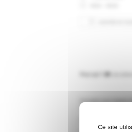
9h30 - 16h30
AJOUTER AU CAL
Télécharger ICS
Pour qui ? 🎓
Les acteur
Formation pour repérer fa
du numérique.
Une journée de formation
Ce site util