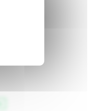
es fausses informations et
s messages, à évaluer la
la déconstruction des
p