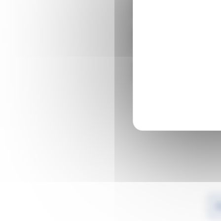
Apprenez à identifier les
les manipulations sur le
Grâce à des outils prati
crédibilité des sources e
Vous repartirez avec les 
informations véhiculées 