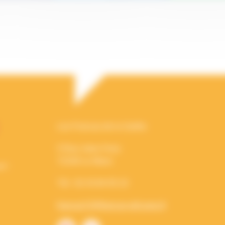
Les Francas de la Sarthe
5 Rue Jules Ferry
72100 Le Mans
Tél : 02 43 84 05 10
francas72@francas-pdl.asso.fr