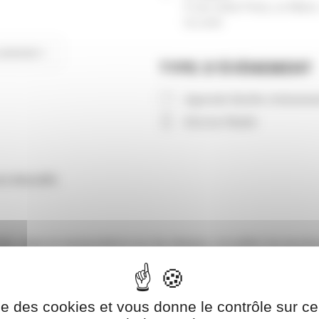
5 rue Jules Ferry, Le Mans
la Loire
ENDRIER
TYPE D’ÉVÈNEMENT
Calendrier Google
iCalendar
Agenda Sarthe
évèneme
EnLive Radio
s éducatifs
ke news et manipulations sur les réseaux, et outiller les jeunes 
 dédiée à la compréhension et à l’analyse de l’information sur 
ise des cookies et vous donne le contrôle sur 