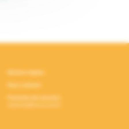
Mentions légales
Nous contacter
Protection des données :
vieprivee[a]francas.asso.fr