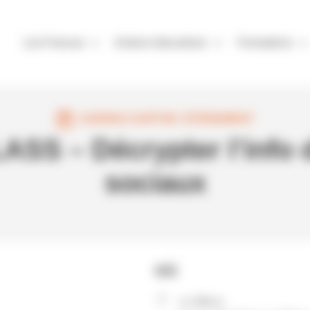
Les Francas
Actions éducatives
Formations
AGENDA SARTHE
,
ÉVÈNEMENT
S – Décrypter l’info 
sociaux
OÙ
Le Mans