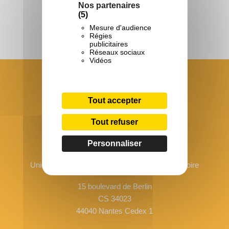
Nos partenaires
(5)
Mesure d'audience
Régies
publicitaires
Réseaux sociaux
Vidéos
Tout accepter
Tout refuser
Personnaliser
Union Régionale Les Francas des Pays de la Loire
15 boulevard de Berlin
CS 34023
44040 Nantes Cedex 1