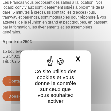
Les Francas vous proposent des salles à la location. Nos
locaux conviviaux sont idéalement situés à proximité de la
gare (5 minutes à pieds). Ils sont faciles d’accès (bus,
tramway et parkings), sont modulables pour répondre à vos
attentes, de la réunion en grand et petit groupes, en passant
par la formation, les évènements et les assemblées
générales.
A partir de 250€
15 boulevard de Berlin.
CS 34023. 44040 Nantes Cedex 1
X
Masquer 
Tél. : 02 51 25 08 50
Ce site utilise des
cookies et vous
Contactez-nous
donne le contrôle
sur ceux que
vous souhaitez
Dossier d'inscription
activer