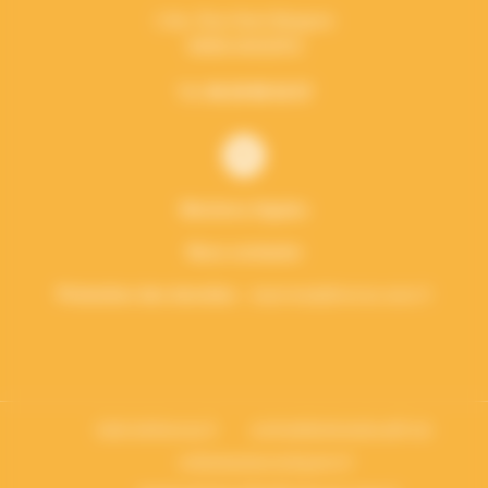
1 bis, Rue Henri Bergson
49000 ANGERS
Tél:
06 29 98 32 57
Mentions légales
Nous contacter
Protection des données
: vieprivee[a]francas.asso.fr
bafa-lesfrancas.fr
centredeloisirseducatif.net
enfantsacteurscitoyens.fr