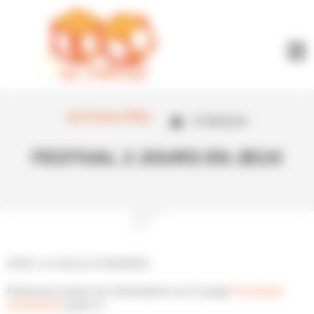
Panneau de gestion des cookies
ACTUALITÉS
27/09/2024
FESTIVAL 2 JOURS EN JEUX
AVEC LA VILLE D’ANGERS
Retrouvez toutes les informations sur la page
Facebook
événement
juste ici :