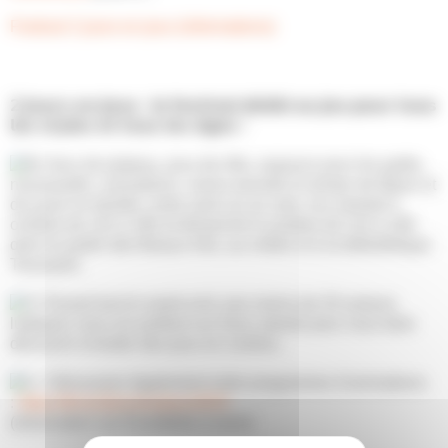
Festival 2 jours en jeux (informations)
𝟮 𝗝𝗼𝘂𝗿𝘀 𝗲𝗻 𝗝𝗲𝘂𝘅 : 𝗹𝗲 𝗳𝗲𝘀𝘁𝗶𝘃𝗮𝗹 𝗱𝗲́𝗱𝗶𝗲́ 𝗮𝘂 𝗷𝗲𝘂 𝗽𝗼𝘂𝗿 𝘁𝗼𝘂𝘀
𝗹𝗲𝘀 𝘀𝘁𝘆𝗹𝗲𝘀 𝗲𝘁 𝘁𝗼𝘂𝘀 𝗹𝗲𝘀 𝗮̂𝗴𝗲𝘀 !
Jeux de plateau, jeux de rôle, espaces pour les petits,
nouveautés, animations, venez prendre le temps de flâner et
de jouer en famille, entre amis ou en solo, les samedi 5
octobre de 11h à 19h et dimanche 6 octobre de 11h à 18h
dans le jardin des Beaux-Arts, au cloître et à la bibliothèque
Toussaint.
Durant tout le week-end, pas moins de 20 acteurs
ludiques vous accueillent sur leurs stands pour vous faire
découvrir et tester des jeux en continu.
Découvrez également notre programme d’animations
:
https://bit.ly/2joursenjeux2024
(réservation sur Eventbrite à venir)