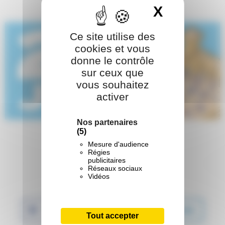
X
Masquer 
Ce site utilise des
cookies et vous
donne le contrôle
sur ceux que
vous souhaitez
activer
Nos partenaires
(5)
Mesure d'audience
Régies
publicitaires
Réseaux sociaux
Vidéos
Partager :
Facebook
Twitter
LinkedIn
Tout accepter