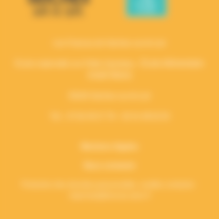
Les Francas de Seiches-sur-le-Loir
École maternelle Les Petits Queniaux,
École élémentaire
André Moine
49140 Seiches-sur-le-Loir
Tél. : 07 82 49 27 78 – 02 41 48 02 03
Mentions légales
Nous contacter
Protection des données personnelles, veuillez contacter :
vieprivee[a]francas.asso.fr