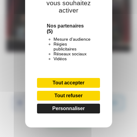
vous souhaitez
activer
Nos partenaires
(5)
Mesure d'audience
Régies
publicitaires
Réseaux sociaux
Vidéos
Partager :
Tout accepter
Tout refuser
Facebook
Twitter
LinkedIn
Personnaliser
WhatsApp