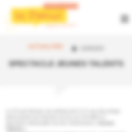
Panneau de gestion des cookies
ACTUALITÉS
22/05/2025
SPECTACLE JEUNES TALENTS
Le 25 avril dernier, les enfants de 6 à 11 ans des temps
périscolaires de Seiches-sur-le-Loir ont offert un
spectacle mémorable lors de l’événement
« Jeunes
Talents ».