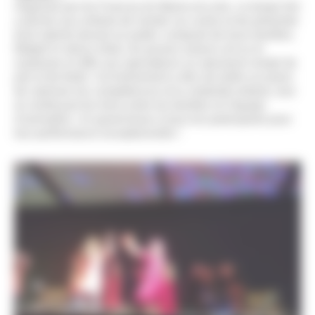
Organisé par les Francas du Maine-et-Loire, ce temps fort
a permis aux enfants de monter sur scène et de présenter
leurs talents devant un public composé de leurs familles.
Malgré le stress initial, les jeunes acteurs ont su le
surpasser et offrir aux spectateurs un spectacle rempli de
joie et de fierté. Cet événement a été une belle occasion
de valoriser les compétences et la créativité enfants, tout
en renforçant les liens entre les familles et l’équipe
d’animation. Un grand bravo à tous les participants pour
leur performance exceptionnelle !