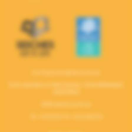
Les Francas de Seiches-sur-le-Loir
École maternelle Les Petits Queniaux,
École élémentaire
André Moine
49140 Seiches-sur-le-Loir
Tél. : 07 82 49 27 78 – 02 41 48 02 03