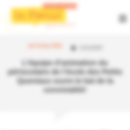
Panneau de gestion des cookies
ACTUALITÉS
21/11/2025
L’équipe d’animation du
périscolaire de l’école des Petits
Queniaux ouvre le bal de la
convivialité!