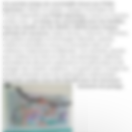
Un premier temps de convivialité réussi aux Petits
Queniaux !
Mardi 14 octobre, l’équipe d’animation de
l’école maternelle
Les Petits Queniaux
a lancé un nouveau
rendez-vous :
un temps de convivialité pour les familles,
tous les mardis soir de 16h30 à 18h30 avant chaque
période de vacances
. Autour de jeux, d’œuvres collectives,
de goûters partagés et d’échanges informels, parents,
enfants et animateurs ont pu se rencontrer dans une
ambiance chaleureuse et détendue. Ces moments, pensés
pour renforcer les liens et créer une dynamique collective,
permettent de découvrir autrement la vie périscolaire et de
partager des instants complices. Un grand merci à toutes les
familles présentes pour leur participation enthousiaste !
Prochain rendez-vous très bientôt pour de nouveaux
moments de partage.