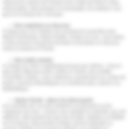
retrouvé le chemin de l’école et du centre de loisirs. Entre
retrouvailles, découvertes et nouveautés, les enfants n’ont
pas eu le temps de s’ennuyer.
Des matinées en douceur
Chaque jour, les enfants ont commencé la journée avec
Marie-Dominique, Marie-Noëlle, Elodie et Lucie. Jeux libres
et discussions ont permis de faire la transition en douceur
entre la maison et l’école.
Des midis animés
Le temps du midi a rapidement trouvé son rythme : chacun
peut aller déjeuner entre 12h00 et 12h45, puis profiter
d’activités variées. Jeux extérieurs, grands jeux au centre de
loisirs, tournois thématiques ou moments plus calmes à la
bibliothèque.
Après l’école : place à la découverte
Les activités de l’accueil amélioré ont démarré sur les
chapeaux de roue : cuisine, jeux sportifs et collectifs, jeux de
réflexion, découverte de jeux de société, initiation au théâtre
et à la danse, découverte d’artiste, techno bidouille ou
encore création d’un journal collectif. Les enfants se