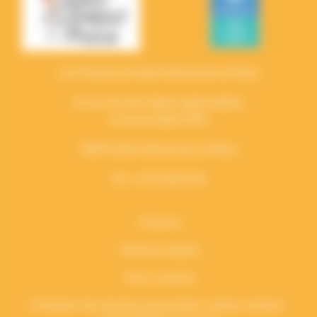
Les Francas de Saint-Clément-de-La-Place
13 rue clos des Vignes (périscolaire),
et rue du stade (TAP)
49370 Saint-Clément-de-La-Place
Tél. : 02 41 86 92 64
•
Extranet
•
Mentions légales
•
Nous contacter
• Protection des données personnelles, veuillez contacter :