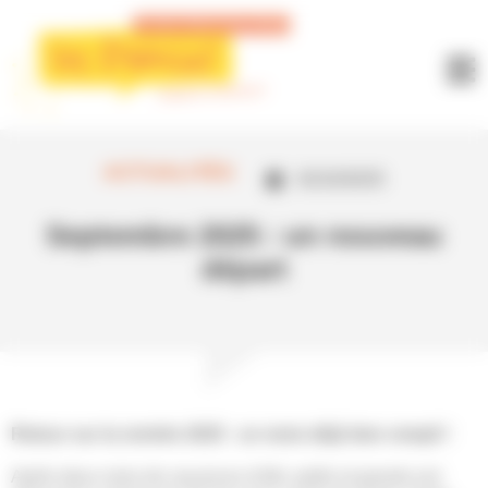
Panneau de gestion des cookies
ACTUALITÉS
02/10/2025
Septembre 2025 : un nouveau
départ
Retour sur la rentrée 2025 : un mois déjà bien rempli !
Après deux mois de vacances d’été, petits et grands ont