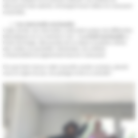
découvrent des talents, échangent leurs idées et s’amusent
ensemble.
Les mercredis enchantés
Cette année, les mercredis s’articulent autour de différentes
thématiques en ce moment c’est :
« La forêt enchantée »
.
Entre bricolage, découverte de la nature et parfois même
des visites au poulailler clémentais, les enfants
s’émerveillent et apprennent tout en s’amusant.
De quoi bien lancer cette nouvelle année scolaire, placée
sous le signe du jeu, du partage et de la curiosité !