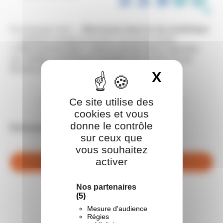
Ce nouveau nom —
Bienvenue dans la vie numérique
— remplace progressivement l’ancienne action
« #BienvenueLes6e », dans le but de mieux répondre
aux réalités numériques actuelles des jeunes et aux
besoins des familles et des enseignants
X
Masquer 
________________________________
Ce site utilise des
cookies et vous
donne le contrôle
Retrouvez toutes les contenus de Tralalère :
sur ceux que
vous souhaitez
activer
voir la ressource
Nos partenaires
(5)
Mesure d'audience
Régies