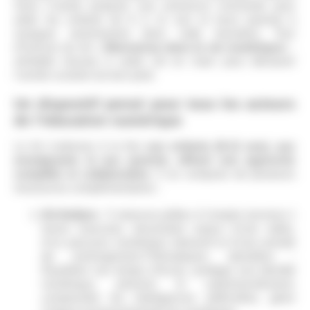
Sans Crainte propose une ressource innovante pour
aider les enfants de 8 à 12 ans et leurs parents à
naviguer sereinement dans cette transition. Tour
d’horizon du kit «
Bienvenue dans la vie numérique
« ,
véritable trousse à outils clé en main pour démarrer
l’année scolaire du bon pied.
Un dispositif pensé pour tous les acteurs
de l’éducation numérique
Le kit s’adresse à la fois
aux enfants (8-12 ans), aux
enseignants et aux parents, offrant une approche
complète et collaborative
. Il se compose de plusieurs
ressources complémentaires :
Kit Ateliers
: 5 séances prêtes à l’emploi (environ 1
heure chacune), structurées autour d’une vidéo,
d’un parcours numérique interactif et d’une activité
de prolongement.Thématiques abordées
:
Équilibrer son temps d’écran, protéger son identité
numérique, prévenir le cyberharcèlement,
comprendre les intelligences artificielles, gérer