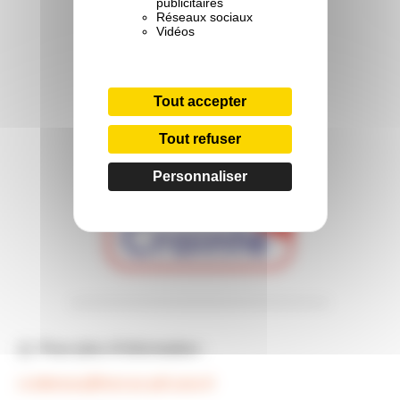
publicitaires
Réseaux sociaux
Vidéos
Tout accepter
Tout refuser
Personnaliser
________________________________
📩
Pour plus d’information
:
ccottereau@francas-pdl.asso.fr