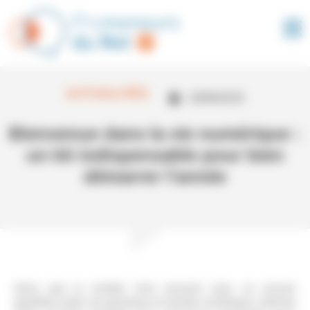
Panneau de gestion des cookies
ACTUALITÉS
29/08/2025
Bienvenue dans la vie numérique :
un kit indispensable pour bien
démarrer l’année
Alors que la rentrée rime souvent avec un nouvel
équilibre entre vie physique et monde numérique, Internet