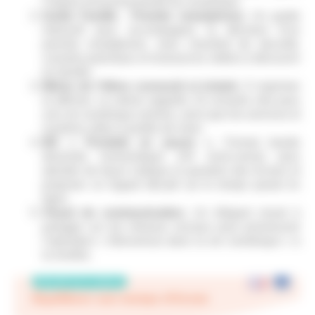
l’impact environnemental du numérique.
Guide Famille
:
Premier smartphone.
Un guide
interactif pour accompagner la décision d’un
premier smartphone, avec checklist de sécurité,
conseils parentaux et ressources vidéos à découvrir
en famille.
Mémo de l’élève connecté
et éclairé.
À imprimer
et afficher, ce mémo rappelle 10 conseils clés pour
une vie numérique sereine, ainsi que les services et
numéros utiles à portée de main.
BD « Portable en pause ».
Format bande
dessinée humoristique (A4 recto-verso) pour
aborder de façon ludique la question des écrans et
proposer un regard décalé sur le temps passé en
ligne.
Visuel de communication.
Un élégant visuel à
partager sur les réseaux sociaux pour promouvoir
l’opération « Bienvenue dans la vie numérique » à
la rentrée.