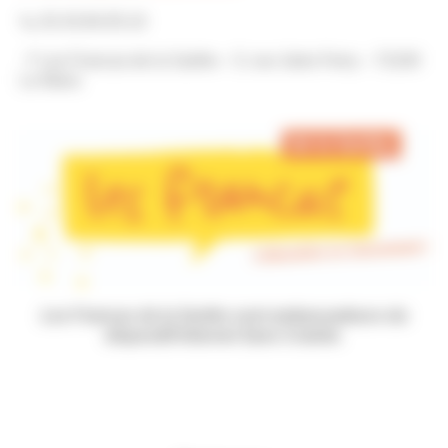
📞 02.43.84.05.10
📍 Les Francas de la Sarthe – 5, rue Jules Ferry – 72100
Le Mans
Les Francas de la Sarthe sont ambassadeurs du
dispositif Internet Sans Crainte.