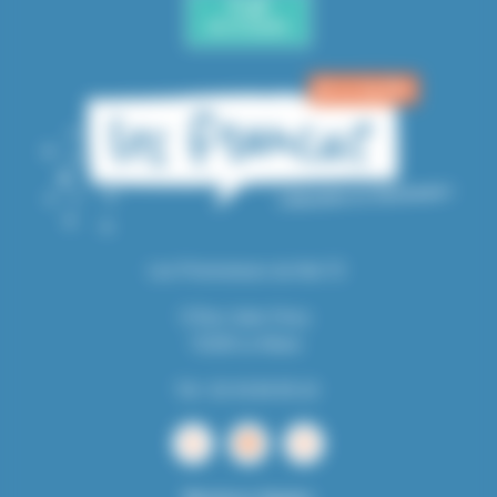
Les Promeneurs du Net 72
5 Rue Jules Ferry
72100 Le Mans
Tél : 02 43 84 05 10