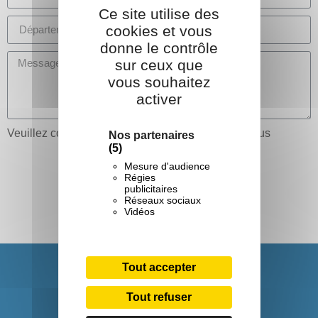
Ce site utilise des
cookies et vous
donne le contrôle
sur ceux que
vous souhaitez
activer
Veuillez compléter le captcha de sécurité ci-dessous
Nos partenaires
(5)
Envoyer
Mesure d'audience
Régies
publicitaires
Réseaux sociaux
Vidéos
Tout accepter
Tout refuser