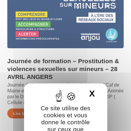
Journée de formation – Prostitution &
violences sexuelles sur mineurs – 28
AVRIL ANGERS
Journée de formation proposée par le dispositif Caf de
Maine-et-Loire les PROMENEURS DU NET 49. Animée
X
Masquer 
par le Département de Maine-et-Loire dont la CRIP (
Cellule départementale de Recueil des...
Ce site utilise des
Lire la suite
cookies et vous
donne le contrôle
sur ceux que